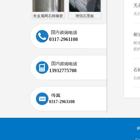
无
无
夹金属网石棉橡胶
增强石墨板
板（耐油）
耐
0317-2961108
耐
胶
石
13932775708
石
0317-2963108