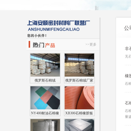
公
>>更多
非
无
橡
俄罗斯石棉绒
俄罗斯石棉绒厂家
石
石
石
NY400耐油石棉橡
XB300石棉橡胶板
量渗
胶板