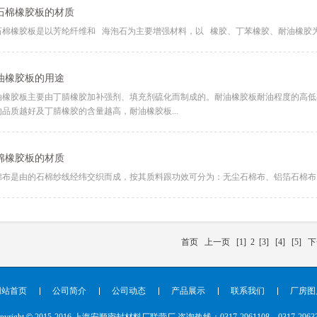
石棉橡胶板的材质
石棉橡胶板是以芳纶纤维和 海泡石为主要增强材料，以 橡胶、丁苯橡胶、耐油橡胶为粘
油橡胶板的用途
油橡胶板主要由丁腈橡胶加补强剂、填充剂硫化而制成的。耐油橡胶板耐油程度的高低
的品质越好及丁腈橡胶的含量越高，耐油橡胶板...
棉橡胶板的材质
棉布是由的石棉纱线经纬交织而成，按其质料跟功效可分为：无尘石棉布、铝箔石棉布、
首页
上一页
[1]
2
[3]
[4]
[5]
下
网站首页
公司简介
公司动态
产品展示
联系我们
厂房图